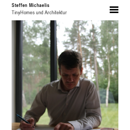
Skip
Steffen Michaelis
to
TinyHomes und Architektur
content
Steffen
Michaelis