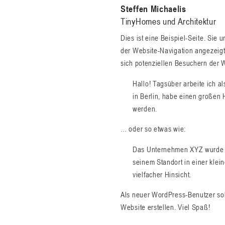
Skip
Steffen Michaelis
Steffen
to
TinyHomes und Architektur
Michaelis
content
Dies ist eine Beispiel-Seite. Sie 
der Website-Navigation angezeigt
sich potenziellen Besuchern der W
Hallo! Tagsüber arbeite ich al
in Berlin, habe einen großen
werden.
… oder so etwas wie:
Das Unternehmen XYZ wurde 197
seinem Standort in einer klei
vielfacher Hinsicht.
Als neuer WordPress-Benutzer sol
Website erstellen. Viel Spaß!