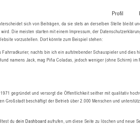
Profil
unterscheidet sich von Beiträgen, da sie stets an derselben Stelle bleibt 
 wird. Die meisten starten mit einem Impressum, der Datenschutzerklärun
ebsite vorzustellen. Dort könnte zum Beispiel stehen:
s Fahrradkurier, nachts bin ich ein aufstrebender Schauspieler und dies h
 Hund namens Jack, mag Piña Coladas, jedoch weniger (ohne Schirm) im
1 gegründet und versorgt die Öffentlichkeit seither mit qualitativ hoc
nen Großstadt beschäftigt der Betrieb über 2.000 Menschen und unterstütz
ltest du
dein Dashboard
aufrufen, um diese Seite zu löschen und neue Se